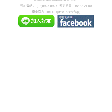
新北市永和區福和路158號12樓
預約電話：
(02)8925-8927
預約時間：15:00~21:00
學會官方 Line ID: @fate168(包含@)