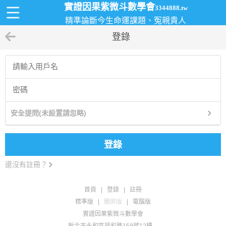
實證因果紫微斗數學會
3344888.tw
精準論斷今生命運課題、冤親貴人
登錄
安全提問(未設置請忽略)
登錄
還沒有註冊？
首頁
|
登錄
|
註冊
標準版
|
觸屏版
|
電腦版
實證因果紫微斗數學會