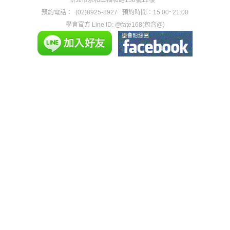
新北市永和區福和路158號12樓
預約電話：
(02)8925-8927
預約時間：15:00~21:00
學會官方 Line ID: @fate168(包含@)