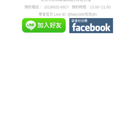
新北市永和區福和路158號12樓
預約電話：
(02)8925-8927
預約時間：15:00~21:00
學會官方 Line ID: @fate168(包含@)