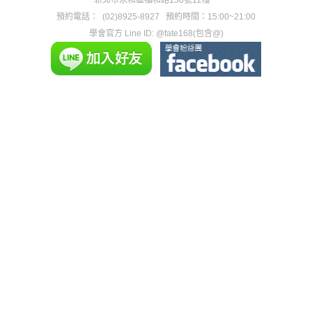
新北市永和區福和路158號12樓
預約電話：
(02)8925-8927
預約時間：15:00~21:00
學會官方 Line ID: @fate168(包含@)