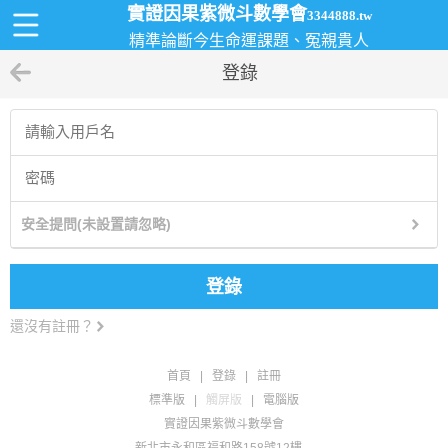
實證因果紫微斗數學會
3344888.tw
精準論斷今生命運課題、冤親貴人
登錄
安全提問(未設置請忽略)
登錄
還沒有註冊？
首頁
|
登錄
|
註冊
標準版
|
觸屏版
|
電腦版
實證因果紫微斗數學會