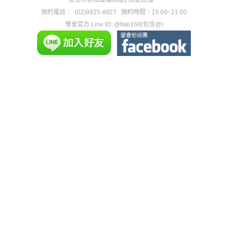
新北市永和區福和路158號12樓
預約電話：
(02)8925-8927
預約時間：15:00~21:00
學會官方 Line ID: @fate168(包含@)