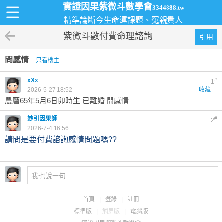
實證因果紫微斗數學會
3344888.tw
精準論斷今生命運課題、冤親貴人
紫微斗數付費命理諮詢
引用
問感情
只看樓主
xXx
#
1
2026-5-27 18:52
收藏
農曆65年5月6日卯時生 已離婚 問感情
妙引因果師
#
2
2026-7-4 16:56
請問是要付費諮詢感情問題嗎??
首頁
|
登錄
|
註冊
標準版
|
觸屏版
|
電腦版