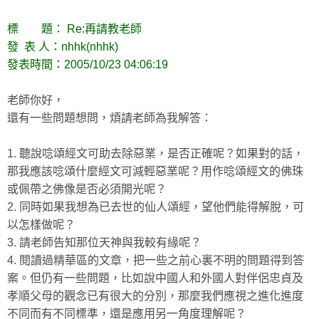
標 題： Re:再請教老師
發 表 人：nhhk(nhhk)
發表時間：2005/10/23 04:06:19
老師你好，
還有一些問題想問，煩請老師為我解答：
1. 聽說唸頌經文可助去除惡業，是否正確呢？如果對的話，
那我應該唸頌什麼經文可減輕惡業呢？用作唸頌經文的佛珠
或佩帶之佛像是否必須開光呢？
2. 同時如果我想為已去世的仙人頌經，望他們能得解脫，可
以怎樣做呢？
3. 請老師告知那位天神與我較有緣呢？
4. 閱讀過精華區的文章，把一些之前心裏不明的問題得到答
案。但仍有一些問題，比如說中國人和外國人對伴侶忠貞及
孝順父母的觀念已有很大的分別，那麼我們應視之進化進度
不同而有不同標準，還是應用另一角度理解呢？