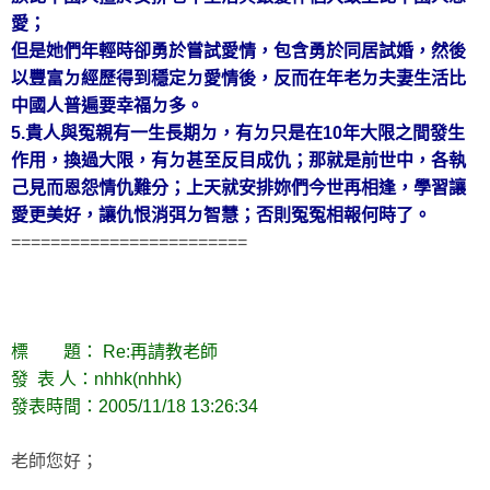
愛；
但是她們年輕時卻勇於嘗試愛情，包含勇於同居試婚，然後
以豐富ㄉ經歷得到穩定ㄉ愛情後，反而在年老ㄉ夫妻生活比
中國人普遍要幸福ㄉ多。
5.貴人與冤親有一生長期ㄉ，有ㄉ只是在10年大限之間發生
作用，換過大限，有ㄉ甚至反目成仇；那就是前世中，各執
己見而恩怨情仇難分；上天就安排妳們今世再相逢，學習讓
愛更美好，讓仇恨消弭ㄉ智慧；否則冤冤相報何時了。
========================
標 題： Re:再請教老師
發 表 人：nhhk(nhhk)
發表時間：2005/11/18 13:26:34
老師您好；