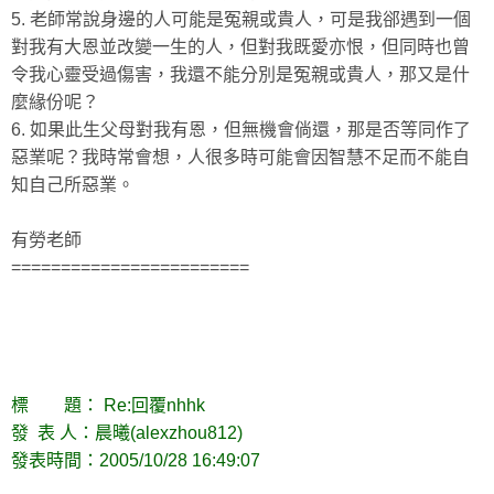
5. 老師常說身邊的人可能是冤親或貴人，可是我郤遇到一個
對我有大恩並改變一生的人，但對我既愛亦恨，但同時也曾
令我心靈受過傷害，我還不能分別是冤親或貴人，那又是什
麼緣份呢？
6. 如果此生父母對我有恩，但無機會倘還，那是否等同作了
惡業呢？我時常會想，人很多時可能會因智慧不足而不能自
知自己所惡業。
有勞老師
========================
標 題： Re:回覆nhhk
發 表 人：晨曦(alexzhou812)
發表時間：2005/10/28 16:49:07