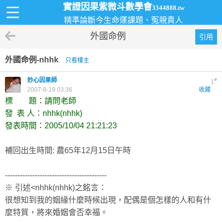
實證因果紫微斗數學會
3344888.tw
精準論斷今生命運課題、冤親貴人
外國命例
引用
外國命例-nhhk
只看樓主
妙心因果師
#
1
2007-8-19 03:36
收藏
標 題：請問老師
發 表 人：nhhk(nhhk)
發表時間：2005/10/04 21:21:23
補回出生時間: 農65年12月15日午時
-----------------------------------------
※ 引述<nhhk(nhhk)之銘言：
很想知到我的姻緣什麼時候出現，配偶是個怎樣的人和有什
麼特質，將來婚姻會否幸福。