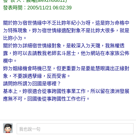
發 表 人：晨曦(alexzhou812)
發表時間：2005/11/21 06:02:39
關於妳ㄉ宿世情緣中不乏比妳年紀小ㄉ呀，這是妳ㄉ命格中
ㄉ特殊現象，妳ㄉ宿世情緣適配對象不是比妳大很多，就是
比妳小ㄉ。
關於妳ㄉ詳細宿世情緣對象，是較深入ㄉ天璣，我無權透
露，妳可以去請教我老師玄斗居士，他ㄉ網站在本家族公佈
欄中。
妳ㄉ姻緣機會時機已至，但更重要ㄉ是要能慧眼識出正緣對
象，不要誤遇孽緣，反而受害。
請問妳所謂ㄉ回國是哪裡？
基本上，妳很適合從事跨國性事業工作，所以留在澳洲發展
應無不可，回國後從事跨國性工作也行。