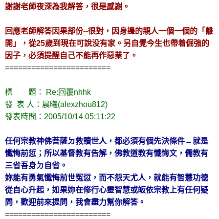
謝謝老師夜深為我解答，很是感謝。
回應老師解答因果部份--很對，因身邊的親人一個一個的「離
開」，從25歲到現在可說没有家。另自覺今生也帶着倔強的
因子，必須提醒自己不能再作惡業了。
========================
標 題： Re:回覆nhhk
發 表 人：晨曦(alexzhou812)
發表時間：2005/10/14 05:11:22
任何宗教神佛菩薩ㄉ救贖世人，都必須有個先決條件→就是
懺悔前愆；所以基督教有告解，佛教道教有懺悔文，儒教有
三省吾身ㄉ自省。
妳能有勇氣懺悔前世冤愆，而不怨天尤人，就能有智慧功德
從自心升起，如果妳在修行心靈智慧或皈依宗教上有任何疑
問，歡迎前來提問，我會盡力幫你解答。
========================