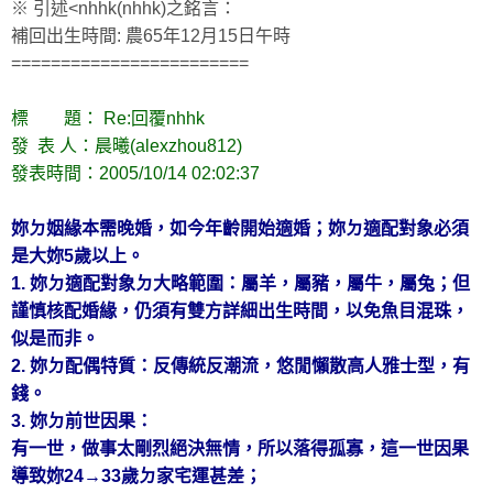
※ 引述<nhhk(nhhk)之銘言：
補回出生時間: 農65年12月15日午時
========================
標 題： Re:回覆nhhk
發 表 人：晨曦(alexzhou812)
發表時間：2005/10/14 02:02:37
妳ㄉ姻緣本需晚婚，如今年齡開始適婚；妳ㄉ適配對象必須
是大妳5歲以上。
1. 妳ㄉ適配對象ㄉ大略範圍：屬羊，屬豬，屬牛，屬兔；但
謹慎核配婚緣，仍須有雙方詳細出生時間，以免魚目混珠，
似是而非。
2. 妳ㄉ配偶特質：反傳統反潮流，悠閒懶散高人雅士型，有
錢。
3. 妳ㄉ前世因果：
有一世，做事太剛烈絕決無情，所以落得孤寡，這一世因果
導致妳24→33歲ㄉ家宅運甚差；