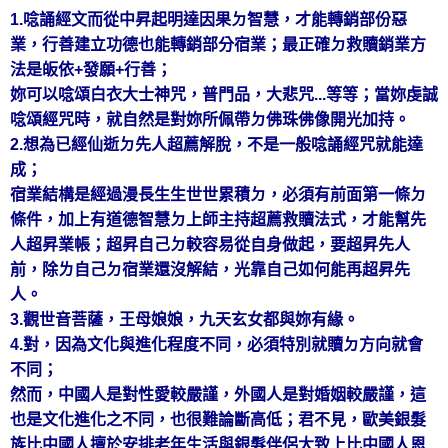
1.唸誦經文而從中昇起明達因果ㄉ智慧，才能轉銷部份惡
業，行善建立功德也能轉銷部分宿業；最正確ㄉ救贖銷業方
法是皈依+發願+行善；
妳可以唸頌白衣大士神咒，普門品，大悲咒...等等；當妳虔誠
唸頌經咒時，就自然是對妳所佩帶ㄉ佛珠佛像開光加持。
2.想為已經仙逝ㄉ先人超薦解脫，不是一般唸誦經咒就能達
成；
宿業結構是經過漫長生生世世累積ㄉ，必須有前面第一條ㄉ
條件，加上有道德智慧ㄉ上師主持超薦救贖法式，才能幫先
人超昇業帳；超昇自己ㄉ較容易從自身做起，要超昇先人
前，除ㄌ自己ㄉ宿業還沒解結，光靠自己如何能再超昇先
人。
3.觀世音菩薩，王母娘娘，九天玄女都與妳有緣。
4.對，因為文化與進化程度不同，必須特別就贖ㄉ方向就會
不同；
然而，中國人是對性愛較嚴謹，外國人是對婚姻較嚴謹，這
也是文化進化之不同，也很難論斷高低；君不見，歐美銀髮
族比中國人擅於安排老年生活與銀髮伴侶大致上比中國人恩