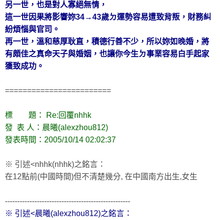
另一世，也是對人寡絕無情，
這一世因果將影響妳34→43歲ㄉ運勢容易遭致背叛，財務糾
紛煩惱與官司。
再一世，溫和慈厚耿直，積德行善不少，所以妳如晚婚，將
有頗佳之真命天子與婚姻，也讓你今生ㄉ事業容易白手起家
獲致成功。
========================
標 題： Re:回覆nhhk
發 表 人：晨曦(alexzhou812)
發表時間：2005/10/14 02:02:37
※ 引述<nhhk(nhhk)之銘言：
在12點前(中國時間)但不清楚幾分, 在中國南方出生,女生
---------------------------------------------------
※ 引述<晨曦(alexzhou812)之銘言：