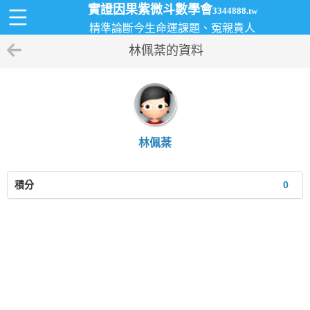
實證因果紫微斗數學會
3344888.tw
精準論斷今生命運課題、冤親貴人
林佩棻的資料
林佩棻
積分
0