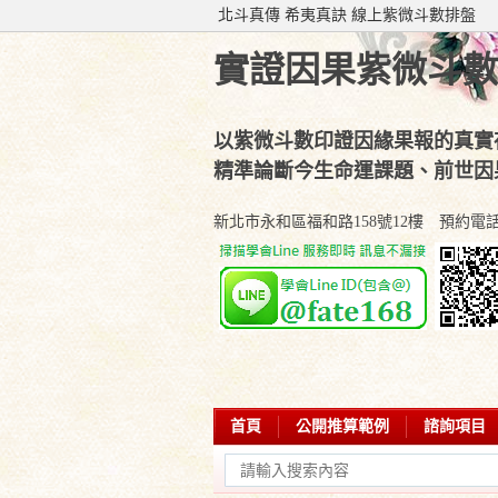
北斗真傳 希夷真訣 線上紫微斗數排盤
實證因果紫微斗數
以紫微斗數印證因緣果報的真實
精準論斷今生命運課題、前世因
新北市永和區福和路158號12樓 預約電話：(02
首頁
公開推算範例
諮詢項目
學會部落專欄