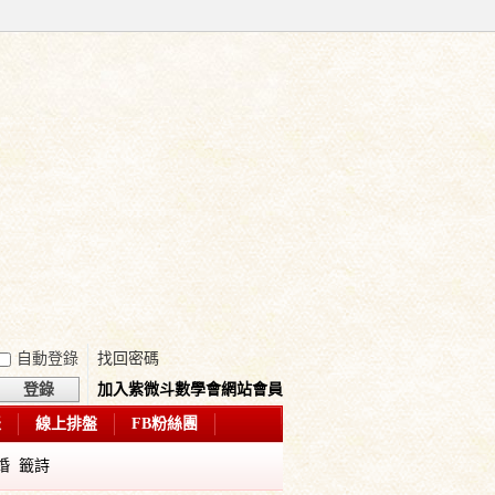
自動登錄
找回密碼
登錄
加入紫微斗數學會網站會員
表
線上排盤
FB粉絲團
婚
籤詩