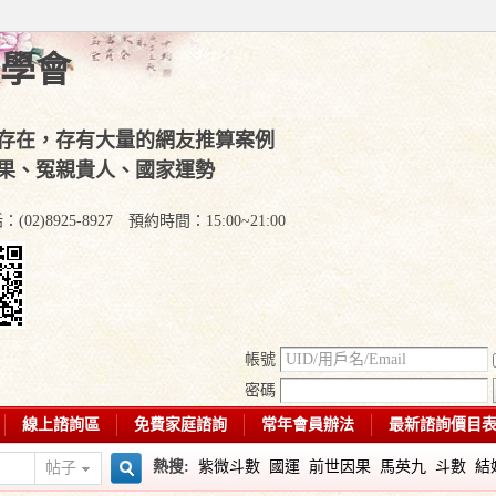
學會
存在，存有大量的網友推算案例
果、冤親貴人、國家運勢
)8925-8927 預約時間：15:00~21:00
帳號
密碼
線上諮詢區
免費家庭諮詢
常年會員辦法
最新諮詢價目
熱搜:
紫微斗數
國運
前世因果
馬英九
斗數
結
帖子