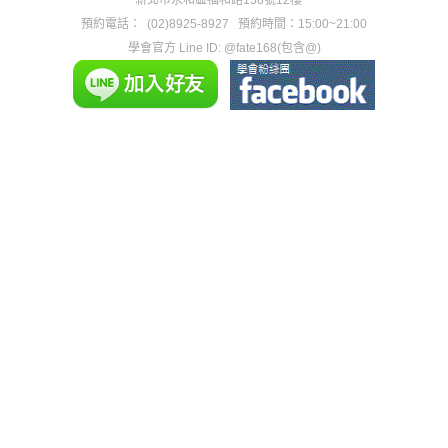
新北市永和區福和路158號12樓
預約電話：
(02)8925-8927
預約時間：15:00~21:00
學會官方 Line ID: @fate168(包含@)