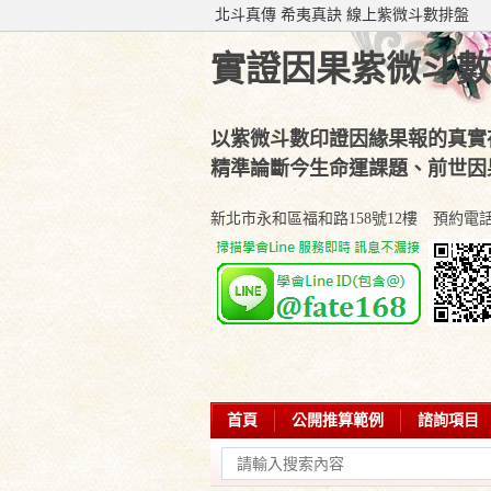
北斗真傳 希夷真訣 線上紫微斗數排盤
實證因果紫微斗數
以紫微斗數印證因緣果報的真實
精準論斷今生命運課題、前世因
新北市永和區福和路158號12樓 預約電話：(02
首頁
公開推算範例
諮詢項目
學會部落專欄