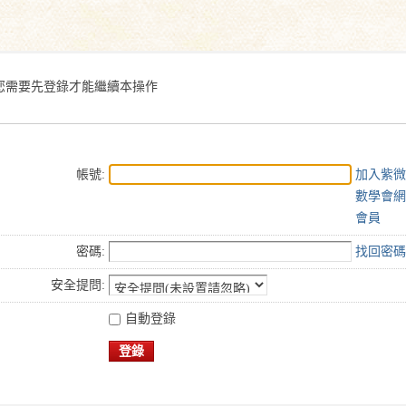
搜
索
您需要先登錄才能繼續本操作
帳號:
加入紫微
數學會網
會員
密碼:
找回密碼
安全提問:
自動登錄
登錄