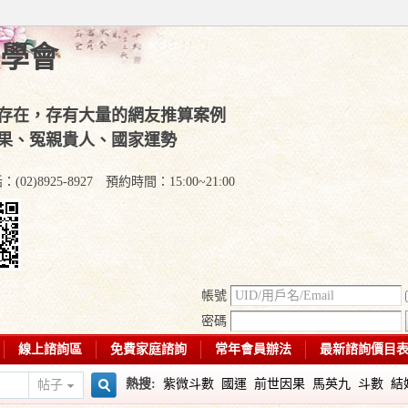
學會
存在，存有大量的網友推算案例
果、冤親貴人、國家運勢
)8925-8927 預約時間：15:00~21:00
帳號
密碼
線上諮詢區
免費家庭諮詢
常年會員辦法
最新諮詢價目
熱搜:
紫微斗數
國運
前世因果
馬英九
斗數
結
帖子