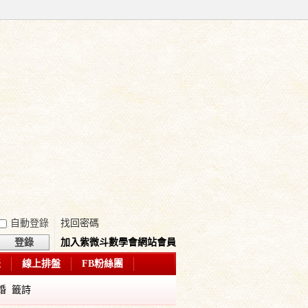
自動登錄
找回密碼
登錄
加入紫微斗數學會網站會員
表
線上排盤
FB粉絲團
婚
籤詩