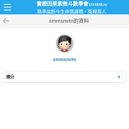
實證因果紫微斗數學會
3344888.tw
精準論斷今生命運課題、冤親貴人
smmsmrtn的資料
smmsmrtn
積分
0