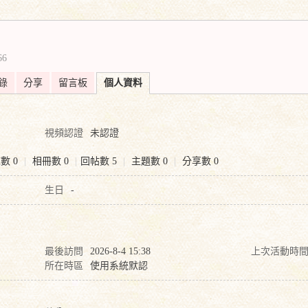
搜
66
索
錄
分享
留言板
個人資料
視頻認證
未認證
數 0
|
相冊數 0
|
回帖數 5
|
主題數 0
|
分享數 0
生日
-
最後訪問
2026-8-4 15:38
上次活動時
所在時區
使用系統默認