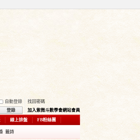
自動登錄
找回密碼
登錄
加入紫微斗數學會網站會員
表
線上排盤
FB粉絲團
婚
籤詩