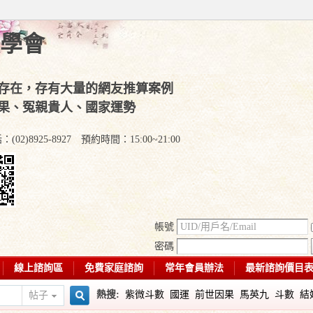
學會
存在，存有大量的網友推算案例
果、冤親貴人、國家運勢
)8925-8927 預約時間：15:00~21:00
帳號
密碼
線上諮詢區
免費家庭諮詢
常年會員辦法
最新諮詢價目
熱搜:
紫微斗數
國運
前世因果
馬英九
斗數
結
帖子