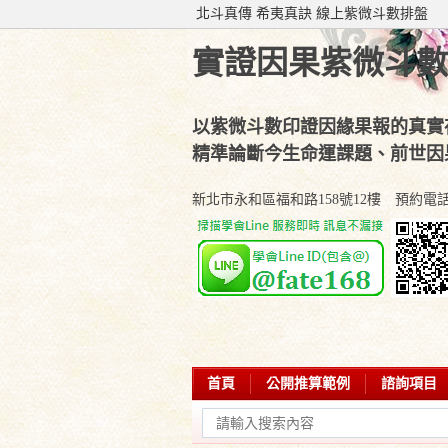
北斗真傳 希夷真訣 線上紫微斗數排盤
實證因果紫微斗數
以紫微斗數印證因緣果報的真實
精準論斷今生命運課題、前世因
新北市永和區福和路158號12樓 預約電話：(02
首頁
公開推算範例
諮詢項目
學會部落專欄