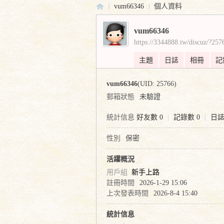
vum66346
個人資料
vum66346
https://3344888.tw/discuz/?257
實
›
›
主題
日誌
相冊
記
vum66346
(UID: 25766)
郵箱狀態
未驗證
統計信息
好友數 0
|
記錄數 0
|
日誌
性別
保密
證
活躍概況
用戶組
新手上路
註冊時間
2026-1-29 15:06
上次發表時間
2026-8-4 15:40
統計信息