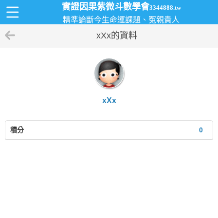
實證因果紫微斗數學會
3344888.tw
精準論斷今生命運課題、冤親貴人
xXx的資料
xXx
積分
0