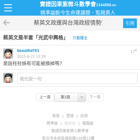
實證因果紫微斗數學會
3344888.tw
精準論斷今生命運課題、冤親貴人
蔡英文政運與台灣政經情勢預測
引用
蔡英文是半套「光武中興格」
只看樓主
beautiful763
#
17
2015-8-21 15:39
是說柱柱姊有可能被換掉嗎?
上一頁
第3頁
下一頁
首頁
|
登錄
|
註冊
標準版
|
觸屏版
|
電腦版
實證因果紫微斗數學會
新北市永和區福和路158號12樓