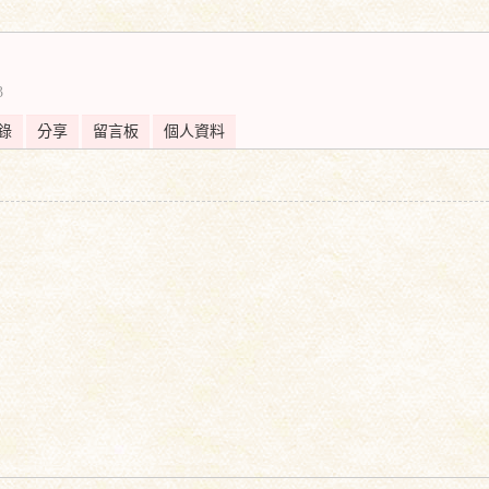
搜
3
索
錄
分享
留言板
個人資料