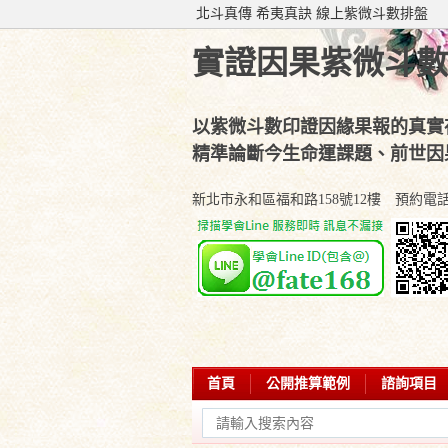
北斗真傳 希夷真訣 線上紫微斗數排盤
實證因果紫微斗數
以紫微斗數印證因緣果報的真實
精準論斷今生命運課題、前世因
新北市永和區福和路158號12樓 預約電話：(02
首頁
公開推算範例
諮詢項目
學會部落專欄