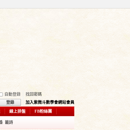
自動登錄
找回密碼
登錄
加入紫微斗數學會網站會員
表
線上排盤
FB粉絲團
婚
籤詩