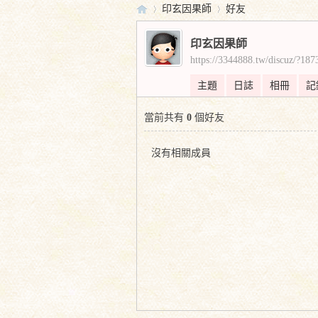
印玄因果師
好友
印玄因果師
https://3344888.tw/discuz/?187
實
›
›
主題
日誌
相冊
記
當前共有
0
個好友
沒有相關成員
證