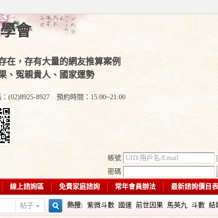
學會
存在，存有大量的網友推算案例
果、冤親貴人、國家運勢
)8925-8927 預約時間：15:00~21:00
帳號
密碼
線上諮詢區
免費家庭諮詢
常年會員辦法
最新諮詢價目
熱搜:
紫微斗數
國運
前世因果
馬英九
斗數
結
帖子