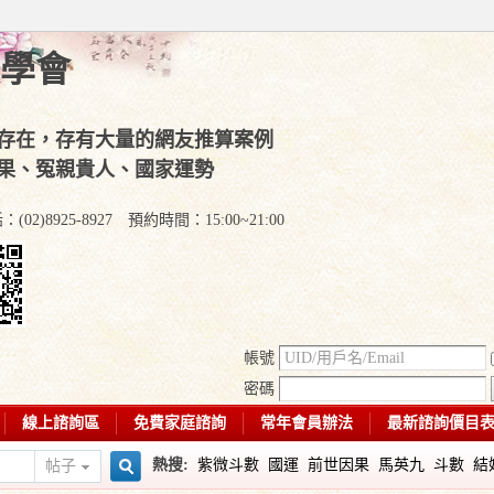
學會
存在，存有大量的網友推算案例
果、冤親貴人、國家運勢
)8925-8927 預約時間：15:00~21:00
帳號
密碼
線上諮詢區
免費家庭諮詢
常年會員辦法
最新諮詢價目
熱搜:
紫微斗數
國運
前世因果
馬英九
斗數
結
帖子