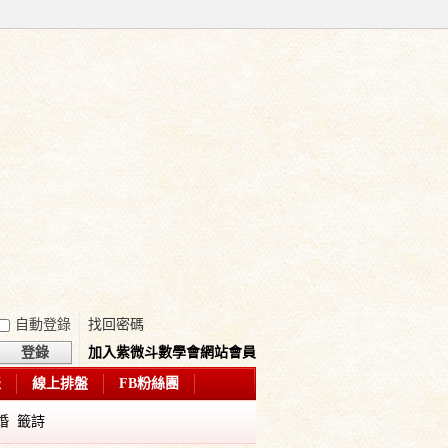
自動登錄
找回密碼
登錄
加入紫微斗數學會網站會員
表
線上排盤
FB粉絲團
婚
籤詩