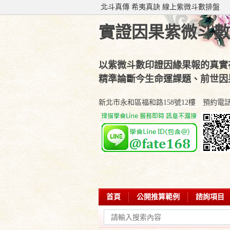
北斗真傳 希夷真訣 線上紫微斗數排盤
實證因果紫微斗數
以紫微斗數印證因緣果報的真實
精準論斷今生命運課題、前世因
新北市永和區福和路158號12樓 預約電話：(02
首頁
公開推算範例
諮詢項目
學會部落專欄