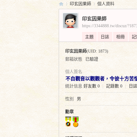
印玄因果師
個人資料
印玄因果師
https://3344888.tw/discuz/?187
實
›
›
主題
日誌
相冊
記
印玄因果師
(UID: 1873)
郵箱狀態
已驗證
個人簽名
不自觀音以觀觀者，令彼十方苦
統計信息
好友數 0
|
記錄數 0
|
日誌
證
性別
男
勳章