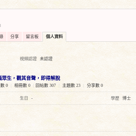
搜
3
索
錄
分享
留言板
個人資料
視頻認證
未認證
惱眾生，觀其音聲，即得解脫
數 0
|
相冊數 0
|
回帖數 307
|
主題數 23
|
分享數 0
生日
-
學歷
博士