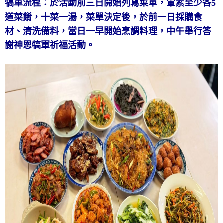
犒軍流程：於活動前三日開始列寫菜單，葷素至少各
5
道菜餚，十菜一湯，菜單決定後，於前一日採購食
材、清洗備料，當日一早開始烹調料理，中午舉行答
謝神恩犒軍祈福活動。