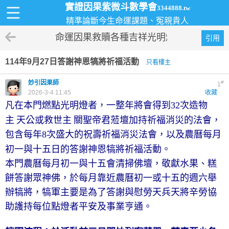
實證因果紫微斗數學會
3344888.tw
精準論斷今生命運課題、冤親貴人
命運因果救贖各種吉祥光明燈
引用
114年9月27日答謝神恩犒將祈福活動
只看樓主
妙引因果師
#
1
2026-3-4 11:45
收藏
凡在本門燃點光明燈者，一整年將會得到
次造物
32
主
天公或救世主
關聖帝君蒞壇加持祈福消災的法會，
包含每年
次盛大的祝壽祈福消災法會，以及農曆每月
8
初一與十五日的答謝神恩犒將祈福活動。
本門農曆每月初一與十五會清掃佛壇，敬獻水果、糕
餅答謝眾神佛，於每月靠近農曆初一或十五的週六舉
辦犒將，犒軍主要是為了答謝與慰勞天兵天將辛勞協
助護持每位點燈者平安及事業亨通。