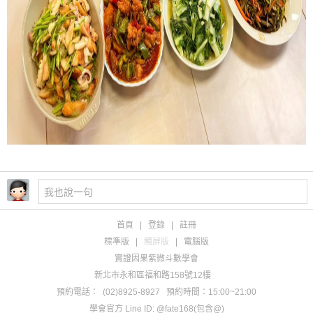
首頁
|
登錄
|
註冊
標準版
|
觸屏版
|
電腦版
實證因果紫微斗數學會
新北市永和區福和路158號12樓
預約電話：
(02)8925-8927
預約時間：15:00~21:00
學會官方 Line ID: @fate168(包含@)