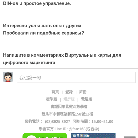
BIN-ов и простое управление.
Интересно услышать опыт других
Пробовали ли подобные сервисы?
Напишите в комментариях Виртуальные карты для
цифрового маркетинга
首頁
|
登錄
|
註冊
標準版
|
觸屏版
|
電腦版
實證因果紫微斗數學會
新北市永和區福和路158號12樓
預約電話：
(02)8925-8927
預約時間：15:00~21:00
學會官方 Line ID: @fate168(包含@)