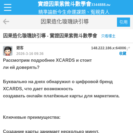
實證因果紫微斗數學會
3344888.tw
精準論斷今生命運課題、冤親貴人
因果造化璇璣訣引導
引用
因果造化璇璣訣引導 - 實證因果紫微斗數學會
只看樓主
遊客
148.222.186.x:64006
#
1
2026-3-16 09:36
收藏
Рассмотрим подробнее XCARDS и стоит
ли ей доверять?
Буквально на днях обнаружил о цифровой бренд
XCARDS, что дает возможность
создавать онлайн платёжные карты для маркетинга.
Ключевые преимущества:
Создание карты занимает несколько минут.