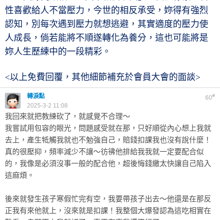
性喜歡給人不當壓力，今世的相反承受，妳得有強烈
認知，別每次遇到壓力就想逃避，其實適度的壓力使
人成長，倘若能將不順遂轉化為養分，這也可能將是
妳人生歷練中的一段精彩。
<以上免費回覆，其他細節補充於會員大會的面談>
轉淚點
#
60
2025-3-2 11:08
我回來就把教練砍了，就感覺不合理～
我嘗試用包容的眼光，問題感受就在那，只好順從內心想上我就
去上，產生牴觸我就也不勉強自己，賠錢扣課我也沒有說什麼！
真的很壓抑，頻率減少不讓～彷彿他排給我我就一定要配合似
的，我像是必須沒事一般的配合他，超後悔錢繳太快讓自己陷入
這麻煩。
後來就發生孩子寒假忙完有空，我要帶孩子出去～他還是在那反
正我有來他就上，沒來就是扣課！我整個大爆發認為這吃相實在