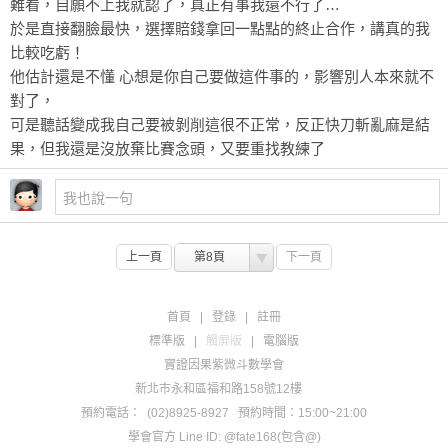
難看，自願不上我就認了，真正有事我還不行了…
於是直接翻臉最快，選擇賠錢拿回一點點的終止合作，講真的我
比較吃虧！
他估計還是不懂 心想是你自己要做這件事的，影響別人本來就不
對了，
可是聽話變成我自己要被剝削這很不正常，反正快刀斬亂麻是結
果，但我還是沒放棄比賽念頭，又要重找教練了
上一頁
第8頁
下一頁
首頁
|
登錄
|
註冊
標準版
|
觸屏版
|
電腦版
實證因果紫微斗數學會
新北市永和區福和路158號12樓
預約電話：
(02)8925-8927
預約時間：15:00~21:00
學會官方 Line ID: @fate168(包含@)