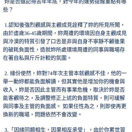
妳是否還記得去年年底，對今年的運勢提醒重點有哪
些？
1.認知後強烈觀感與主觀成見詮釋了妳的所見所聞，
由於虛歲36-45歲期間，妳周遭的環境因自身主觀成見
與冷漠的特質引發了口舌是非與自身不寧靜不顧後果
的破耗負面性，造就妳所處環境周遭的同事與職場存
在著自私與斤斤計較的氛圍。
2. 緣份使然，妳對74年次主管本就觀感不佳，他的一
舉一動妳都能負面解讀，但其實他是增加你的機會與
收入，妳是否因此主管而有事業危機，取決於妳是否
能客觀待之，及調整修正上述的負面特質，則可緩解
與同事及主管的負面感。 如果任性為之，則即使再更
換新的職場，問題依然不會改變。
3.「因緣同類相生，因果相反承受」，由於你累世習