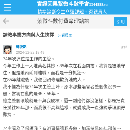
實證因果紫微斗數學會
3344888.tw
精準論斷今生命運課題、冤親貴人
紫微斗數付費命理諮詢
引用
請教事業方向與人生抉擇
只看樓主
轉淚點
#
57
2024-12-22 18:49
74年次這位是工作的主管。
今年工作上一大堆莫名其妙，85年次在我面前擋，我算是被她守
住，但是她內耗到離職，而我是十分抓狂～
在85年離職後，我便回頭修理欺負她的人。
我不懂為什麼74年次主管上陣，原本那些陷害者整個像沒事一
般，當初在亂的是45、55年。
總之整個環境就是不與我硬槓，還一副他們都沒怎樣，都是把責
任拋往85年那～而我很不高興這樣，就變成我一直強調爭理顯得
難搞。
74主管為了保護我？有派事情讓我多做，加深抹黑85年那位～