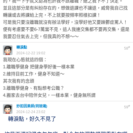
的，我一下子就又認為也許我不該離職？總之我下不了決定。
並且這部分是有糾紛存在的，想做退課也不讓退，威脅我自己找
轉讓或去將課給上完，不上就要按頻率照樣扣課！
可是我只要沒離職就沒有辦法學好，沒學好他又要躁鬱症罵人！
便有考慮要不要6-7萬當不見，這人我連交集都不要再交集，還是
我要忍住氣去上完，但我真的不想～～
轉淚點
#
58
2024-12-22 19:02
我現在心態就這四個：
1.離職學健身 把健身學好後一樣本業
2.維持目前工作，健身不知道～
其次我有的念頭
3.離職學健身、有點想考公職？
4.搬家去台中陪伴女兒，一樣本業，健身無所謂
妙如因果師(玥琉璃)
#
59
2024-12-24 23:02
轉淚點，好久不見了