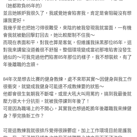
（她都欺負85年的）
並且她嫉妒我很久了，我感覺她會陷害我，肯定是會阻礙沒有想
讓我更好。
我幾乎是也把她刁得很難受，來陰的被我發現我就當面，一有機
會我就被動回擊釘回去，她比較壓制不住我～
而現在表面和平，對我也算是客氣，但維護我抹黑那位85年，這
對我來講蠻沒道義很不舒服。整個環境變成當初那堆陷害沒發生
過似的～可我見過他們陷害85年那位的樣子，我不想裝欸，有了
年後離職的念頭。
84年次是想去比賽的健身教練，處不來耶其實～因健身與我工作
很衝突，就變成我健身可能達不成教練要的狀態～
他都會很生氣朝我不斷噹，或是大吼大叫用罵的，搞到我最後就
壓力很大十分抗拒，就被我停課到年後了！
可是因為職場上的不開心，其實我也想過乾脆年後離職我來練健
身？學完換新工作？
可是這教練我就很排斥覺得很躁鬱症，加上工作環境目前是護我