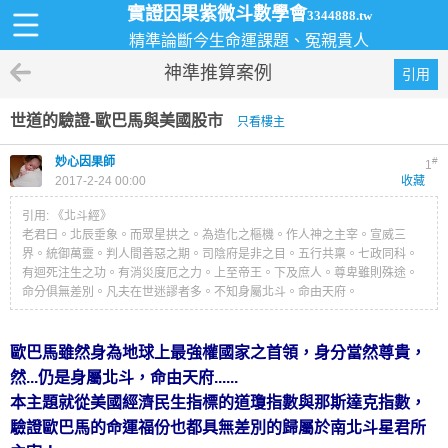
實證因果紫微斗數學會
3344888.tw
精準論斷今生命運課題、冤親貴人
神準推算案例
引用
世道的驗證-歐巴馬與美國股市
只看樓主
妙心因果師
#
1
2017-2-24 00:00
收藏
引用: 《北斗經》
老君曰。北辰垂象。而眾星拱之。為造化之樞機。作人神之主宰。宣威三
界。統御萬靈。判人間善惡之期。司陰府是非之目。五行共稟。七政同科。
有迴死注生之功。有消災度厄之力。上至帝王。下及庶人。尊卑雖則殊途。
命分俱無差別。凡夫在世迷謬者多。不知身屬北斗。命由天府。
歐巴馬雖然身為地球上最強權國家之首領，身分當然尊貴，
然...仍是身屬北斗，命由天府......
本主題就從美國經濟民生指標的道瓊指數與那斯達克指數，
驗證歐巴馬的命運福份也都具無差別的歸屬於南北斗星君所