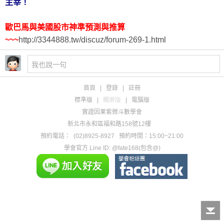
主宰！
歐巴馬與美國股市神準預測與推算
~~~
http://3344888.tw/discuz/forum-269-1.html
首頁
|
登錄
|
註冊
標準版
|
觸屏版
|
電腦版
實證因果紫微斗數學會
新北市永和區福和路158號12樓
預約電話：
(02)8925-8927
預約時間：15:00~21:00
學會官方 Line ID: @fate168(包含@)