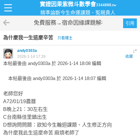
實證因果紫微斗數學會
3344888.tw
精準論斷今生命運課題、冤親貴人
免費服務→宿命因緣課題解析
引用
為什麼我一生這麼辛苦
只看樓主
andy0303a
#
1
2026-1-14 17:26
收藏
本帖最後由 andy0303a 於 2026-1-14 18:08 編輯
本帖最後由 andy0303a 於 2026-1-14 18:07 編輯
老師您好
A72/01/19農曆
B晚上21：30左右生
C台南縣佳里鎮出生
D想詢問問題：欲知今生輪迴課題、人生修正方向
為什麼我此生這麼命苦 麻煩老師了