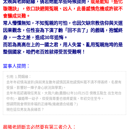
太晚與老師結緣，倘若她能早些時候提問，
或是能知「造化
璇璣訣」，依口訣避開冤親、凶人，此番感情危機或許就不
會釀成災難。
常人懵懂無知，不知冤親的可怕，也因欠缺宗教信仰與天道
因果觀念，任性妄為下演了齣「回不去了」的戲碼，抱憾終
身，一念之差，造成30年追悔。
而若為高高在上的一國之君，用人失當、亂用冤親拖垮的是
整個國家，咱們老百姓就得受苦受難啊！
當事人提問：
引用: 1.問姻緣：
去年年初情海波折(與前男友數年感情因其他感情糾葛不清不得善終，名譽有
受損，影響好一陣子身心狀況與學業)。
去年年底認識現任男友，大我六歲(農曆62年10月25日 傍晚五點生 出生地台
中市)，離婚帶一幼子，但受我尊重也很疼愛我，年初交往至今。
想請問我會得到幸福的正緣嗎(幾歲適合結婚？)
現在這位男友為良緣否？
晨曦老師斷言必然要有第三者介入：