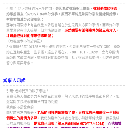
引用: 1.我之懷疑妳ㄉ出生時間，
是因為從妳命盤上推斷，
妳對他情緣很深
，
妳跟前男友〈67/3/2〉94年ㄉ分手，原因不單純是妳兩ㄉ宿世情緣與婚緣，
有緣盡情滅ㄉ必然現象；
那年妳兩宿緣上有些嚴重ㄉ矛盾會是在於生兒育女方面ㄉ事情，而且妳ㄉ事
業學業會有重大衝擊，但非情緣斷絕，
必然還要有某種事件與第三者介入，
才可能把妳對他深厚情緣斷滅；
〈危機原本不等於災難〉
2.這農曆62年10月25日男生雖對妳不錯，但是他自身有一些家宅問題，會跟
妳在互動中產生一些矛盾，這些矛盾在96、98、101、102年，會有妳兩情
緣ㄉ四次嚴重考驗，雖然妳對他頗為動情，甚至很願意聽從他，但妳還是得
留心觀察與考慮。
當事人印證：
引用: 老師我真的服了您啦！
其實我每天都很努力看精華區的文章，除了未整理的幾乎每篇都看過了，但
還是問了沒概念而無法回答的問題...
我真的不是故意的= =
關於前男友的部分，
老師的回答的確震懾了我，只有我自己知道這一生對這
個男生的用情有多深
，我們前幾年的相處也像兩小無猜單純快樂，但最後結
束的真的很矛盾，
是我自己出現了第三者(國曆民國70年7月10日)
，
而他知情