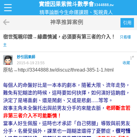
實證因果紫微斗數學會
3344888.tw
精準論斷今生命運課題、冤親貴人
神準推算案例
引用
宿世冤親印證→緣盡情滅，必須要有第三者的介入！
只看樓
主
妙引因果師
#
1
2015-6-19 23:55
收藏
原帖→
http://3344888.tw/discuz/thread-385-1-1.html
每個人的命盤好比是一本本的劇本，隨著大限、流年走勢，
難免有犯糊塗的時候，這時要如何抉擇，如何演好這齣戲，
決定了是場喜劇、還是鬧劇、又或是悲劇…..等等。
故事主角未全盤托出與前男友分手的來龍去脈，
老師斷言若
非第三者介入不可能斷情！
當事人好生佩服，這時也才承認「自己劈腿」導致與前男友
分手，名譽受損外，課業也一蹋糊塗還得了憂鬱症，
很可惜