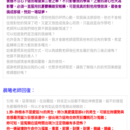
後極不甘心下做出報復第三者之舉，不只影響我的學業，之後的身心也大為
影響，必須一直服用抗憂鬱藥跟安眠藥，可是我真的對他用情很深，最後會
搞成那樣，恍如一場惡夢。
到現在我們偶爾聯絡，想到他我仍砰然心動，但我無法原諒他，他也不會相
信我對他的情深了吧，又愛又恨造成我身心煎熬，只能說是自作孽吧！
老師所以說我們現在算不算是緣斷情滅了？
可以知道我們是怎樣的宿緣嗎？
也許是為了要逃避這段痛苦，我才會跟老師提問其他有的沒有的事情，希望
能轉移注意力看到更多曙光。
如果要照其他提問方式，可以再請教老師現任男友屬於我的三級正緣嗎？
他算不算我的貴人？
我很怕感情會再重蹈覆徹，真的很怕。
感謝老師直指出我的心結，也懇求老師慈悲，讓我了解個人的前世因果跟當
修課題好嗎？
晨曦老師回復：
引用: 唉，惡業現前，在劫難逃，妳肯定以前都不親近神佛菩薩，搞不好連祖
先都懶得祭拜，所以才會有如此宿世冤親出現眼前；
1.妳~妳根本不是愛這70的男生，妳ㄉ真愛還是那67的男生，可就在妳運勢與
思想最荒誕ㄉ狂想浪漫中，卻出現ㄌ這吻合妳荒狂爛桃花ㄉ冤親；
妳可知，這冤親在這時間出現ㄉ注定宿緣有多恐怖？
他一連破壞妳生命中ㄉ福氣，事業，家運，財運，財運，親緣，婚緣；