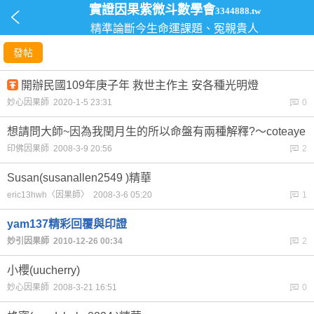
實證因果紫微斗數學會
3344888.tw
精準論斷今生命運課題、冤親貴人
發帖
開辦民國109年庚子年 救世主作主 安各種光明燈
妙心因果師 2020-1-5 23:31
0
想請問大師~因為我閏月生的所以命盤有兩種解釋?～coteaye
印佛因果師 2008-3-9 20:56
2
Susan(susanallen2549 )精華
eric13hwh〈因果師〉 2008-3-6 05:20
1
yam137精彩回覆與印證
妙引因果師 2010-12-26 00:34
2
小櫻(uucherry)
妙心因果師 2008-3-21 16:51
0