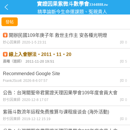
實證因果紫微斗數學會
3344888.tw
精準論斷今生命運課題、冤親貴人
發帖
開辦民國109年庚子年 救世主作主 安各種光明燈
妙心因果師 2020-1-5 23:31
0
線上入會辦法‧2011‧11‧20
晨曦〈道師〉 2011-11-20 19:51
5
Recommended Google Site
FrankJScott 2026-8-6 07:57
0
公告：台灣關聖帝君實證天理因果學會109年度會員大會
妙引因果師 2020-12-8 17:07
0
紫薇斗数流年运程免费推算与课程座谈会 (海外活動)
妙引因果師 2019-12-12 15:19
0