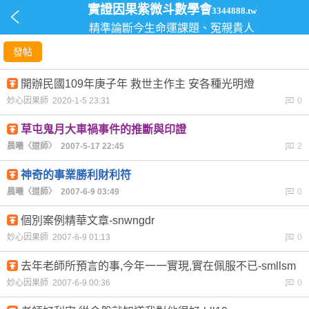
實證因果紫微斗數學會
3344888.tw
精準論斷今生命運課題、冤親貴人
發帖
開辦民國109年庚子年 救世主作主 安各種光明燈
妙心因果師 2020-1-5 23:31
0
草屯鬼月大車禍事件的推斷與印證
晨曦〈道師〉 2007-5-17 22:45
2
神奇的事業勝利財利符
晨曦〈道師〉 2007-6-9 03:49
0
個別案例精華文章-snwngdr
妙心因果師 2007-6-9 01:13
0
去年老師所預言的事,今年一一實現,實在佩服不已-smllsm
妙心因果師 2007-6-9 00:36
0