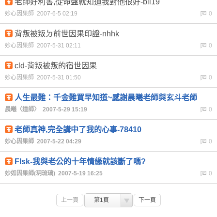
老師好利害,從命盤就知道我對他很好-bll19
妙心因果師 2007-6-5 02:19
0
背叛被叛ㄉ前世因果印證-nhhk
妙心因果師 2007-5-31 02:11
0
cld-背叛被叛的宿世因果
妙心因果師 2007-5-31 01:50
0
人生最難：千金難買早知道~感謝晨曦老師與玄斗老師
晨曦〈道師〉 2007-5-29 15:19
0
老師真神,完全講中了我的心事-78410
妙心因果師 2007-5-22 04:29
0
Flsk-我與老公的十年情緣就該斷了嗎?
妙如因果師(玥琉璃) 2007-5-19 16:25
0
上一頁
第1頁
下一頁