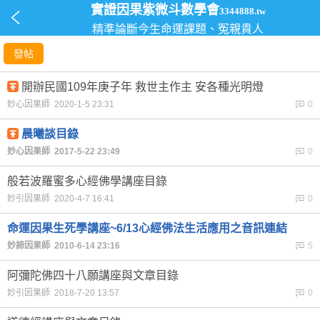
實證因果紫微斗數學會
3344888.tw
精準論斷今生命運課題、冤親貴人
發帖
開辦民國109年庚子年 救世主作主 安各種光明燈
妙心因果師 2020-1-5 23:31
0
晨曦談目錄
妙心因果師 2017-5-22 23:49
0
般若波羅蜜多心經佛學講座目錄
妙引因果師 2020-4-7 16:41
0
命運因果生死學講座~6/13心經佛法生活應用之音訊連結
妙諦因果師 2010-6-14 23:16
5
阿彌陀佛四十八願講座與文章目錄
妙引因果師 2018-7-20 13:57
0