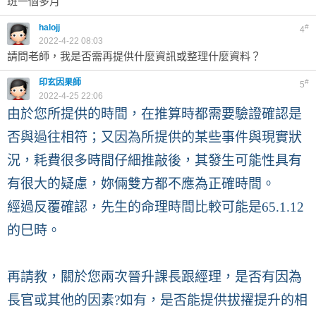
班一個多月
halojj
#
4
2022-4-22 08:03
請問老師，我是否需再提供什麼資訊或整理什麼資料？
印玄因果師
#
5
2022-4-25 22:06
由於您所提供的時間，在推算時都需要驗證確認是
否與過往相符；又因為所提供的某些事件與現實狀
況，耗費很多時間仔細推敲後，其發生可能性具有
有很大的疑慮，妳倆雙方都不應為正確時間。
經過反覆確認，先生的命理時間比較可能是65.1.12
的巳時。
再請教，關於您兩次晉升課長跟經理，是否有因為
長官或其他的因素?如有，是否能提供拔擢提升的相