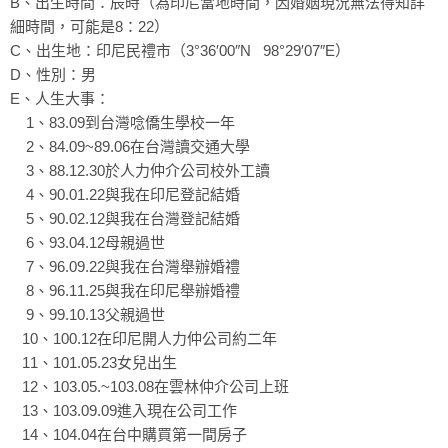
B、出生時間：辰時（為印尼當地時間，因婚姻現況無法得知詳
細時間，可能是8：22）
C、出生地：印尼民禮市（3°36′00″N 98°29′07″E）
D、性別：男
E、人生大事：
1、83.09到台灣唸僑生學校一年
2、84.09~89.06在台灣讀交通大學
3、88.12.30於人力仲介公司校外工讀
4、90.01.22與我在印尼登記結婚
5、90.02.12與我在台灣登記結婚
6、93.04.12母親過世
7、96.09.22與我在台灣舉辦婚禮
8、96.11.25與我在印尼舉辦婚禮
9、99.10.13父親過世
10、100.12在印尼開人力仲公司約二年
11、101.05.23女兒出生
12、103.05.~103.08在雲林仲介公司上班
13、103.09.09進入現在公司工作
14、104.04在台中購買第一間房子