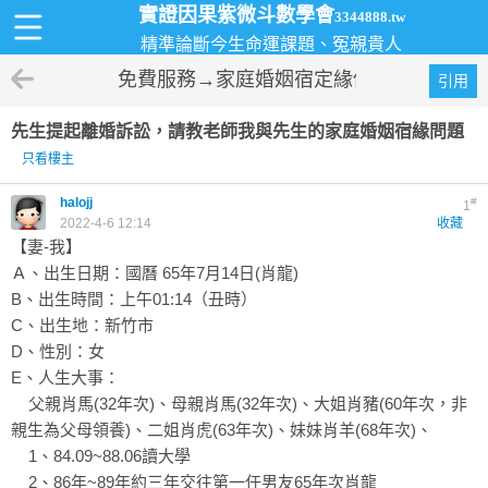
實證因果紫微斗數學會
3344888.tw
精準論斷今生命運課題、冤親貴人
免費服務→家庭婚姻宿定緣份衝突
引用
先生提起離婚訴訟，請教老師我與先生的家庭婚姻宿緣問題
只看樓主
halojj
#
1
2022-4-6 12:14
收藏
【妻-我】
Ａ、出生日期：國曆 65年7月14日(肖龍)
B、出生時間：上午01:14（丑時）
C、出生地：新竹市
D、性別：女
E、人生大事：
父親肖馬(32年次)、母親肖馬(32年次)、大姐肖豬(60年次，非
親生為父母領養)、二姐肖虎(63年次)、妹妹肖羊(68年次)、
1、84.09~88.06讀大學
2、86年~89年約三年交往第一任男友65年次肖龍