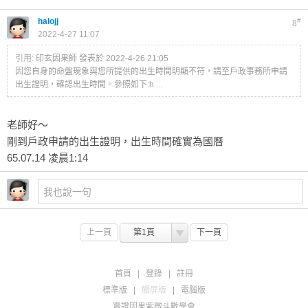
halojj
#
8
2022-4-27 11:07
引用:
印玄因果師 發表於 2022-4-26 21:05
因您自身的命盤現象與您所提供的出生時間明顯不符，請至戶政事務所申請
出生證明，確認出生時間。參照如下:h ...
老師好～
剛到戶政申請的出生證明，出生時間確實為國曆
65.07.14 凌晨1:14
上一頁
第1頁
下一頁
首頁
|
登錄
|
註冊
標準版
|
觸屏版
|
電腦版
實證因果紫微斗數學會