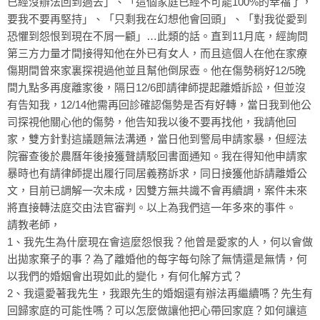
已經沒辦法回到過去」、「這個家庭已經不可能100%的幸福了，
要我不要再堅持」、「只剩我在幻想他會回頭」、「對我從愛到
恐懼到怨恨到現在不屑一顧」…此類的話。直到11月底，經詢問
第三方力量才間接得知他在外已有女人，而且這個人在他在家療
傷期間曾來家裏探視過他並且幫他倒尿壺。他在傷勢稍好12/5晚
間九點多再度離家後，隔日12/6即請律師提起離婚訴訟，但並沒
有告知我，12/14他需再回診確認傷勢是否有好轉，當日我到他公
司探視他關心他的傷勢，他告知我以後不要再找他，我請他回
家，雙方針對這議題無法溝通，當日他到警局申請家暴，但經法
院審查後於農曆年後接獲聲請駁回書面通知。我在得知他申請家
暴時也有請律師提出履行同居義務訴求，同日接獲他訴請離婚公
文，目前已調解一次未成，因雙方無共識不會再續調，案件未來
將直接轉法庭交由法官審判。以上為我們這一年多來的事件。
請教老師，
1、我先生為什麼現在會這麼怨恨我？他曾是愛家的人，何以會做
出拋家棄子的事？為了離婚他的每字每句除了無情還是無情，何
以我們的婚姻會出現如此的變化，有何化解方式？
2、我還愛著我先生，我跟先生的婚姻還有辦法再繼續嗎？先生有
回歸家庭的可能性嗎？可以怎麼做讓他把心帶回家庭？如何讓這