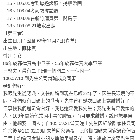
15、105.05考到導遊證照，持續帶團
16、106.04考到領隊證照
17、108.08在新竹購買第二間房子
18、109.09.21離家出走
【第三者】
出生日期：國曆 68年11月7日(肖羊)
出生地：菲律賓
性別：女
86年於菲律賓高中畢業、95年於菲律賓大學畢業。
已喪夫，帶有二子(現一個國二、一個國一)
106.07.10 到先生公司就職成為同事
老師們好~
我跟先生從認識、交往結婚到現在已經22年了，因生長環境的不
同，我們時有口頭上的爭執，先生曾有幾次口頭上講離婚好了，
但事後我們還是會合好，我也還是愛我先生；我先生曾是愛家的
人，109年開始他常因小事發脾氣，而且要求離婚，說他想要自
由，他想要一個人；自109.09.21當天晚上先生因細故離家住公司
宿舍後至110.02.09即未曾回家過夜，此段期間雖未回家過夜但每
日早上均會回家幫小朋友準備早餐及帶上課，後曾討論要先生回