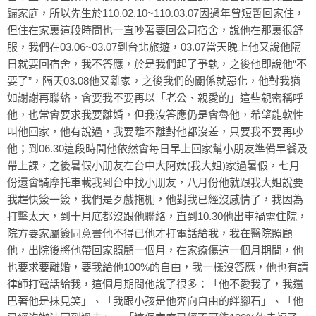
歸家庭，所以先生於110.02.10~110.03.07因過年曾短暫回家住，
但住在家裏這段時間也一直吵著要回公司宿舍，說他在那裏很舒
服，我們在03.06~03.07到台北旅遊，03.07當天晚上他又說他隔
日就要回宿舍，我不答應，於是我們起了爭執，之後他即說他“不
要了”，隔天03.08他又離家，之後我們的關係就惡化，他對我猶
如謝謝再聯絡，會要我不要再以「老公、親愛的」這些親密稱呼
他，也常會要求我要離婚，但我沒答應仍是會魯他，希望能軟性
叫他回家，他有說過，我要離不離對他都沒差，只要我不要再吵
他；到06.30這段時間他依然會每日早上回家幫小朋友準備早餐及
帶上課，之後暑假小朋友在台中大阿姨(我大姐)家過暑假，七月
份還會騎摩托車載我到台中找小朋友，八月份他就跟我大姐說要
我趕快簽一簽，我們是歹戲拖棚，他對我已經沒感情了，我因為
打擊太大，到十月底都沒跟他聯絡，直到10.30他出車禍需住院，
院方要家屬簽同意書他不得已他才打電話給我，我在醫院照顧
他，出院後將他帶回家照顧一個月，在家療傷這一個月期間，他
也要求要離婚，要我給他100%的自由，我一樣沒答應，他也有請
律師打電話給我，這個月期間他說了很多：「他不愛我了，我還
巴著他是抹見笑」、「我跟小孩是他奔向自由的絆腳石」、「他