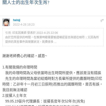
關人士的出生年次生肖?
halojj
#
6
2022-4-26 19:23
引用:
印玄因果師 發表於 2022-4-25 22:06
由於您所提供的時間，在推算時都需要驗證確認是否與過往相符；又因為所
提供的某些事件與現實狀況，耗費很多 ...
謝謝老師費心的確認，感恩~
1.有關我倆的命理時間
我的命理時間為父母依當時出生時間所提供，應該是沒有錯誤
先生的命理時間為當初結婚時對方長輩所提供的農曆時間(印尼
時間：乙卯年十一月初三日辰時)而推出的國曆時間，是否有誤，
我目前無法確認
2.拔擢人士年次
99.05.19晉升代理課長：拔擢長官年次52年次(肖免)