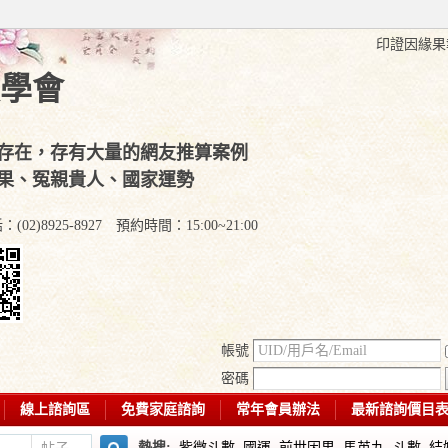
印證因緣果報
學會
存在，存有大量的網友推算案例
果、冤親貴人、國家運勢
)8925-8927 預約時間：15:00~21:00
帳號
密碼
線上諮詢區
免費家庭諮詢
常年會員辦法
最新諮詢價目
熱搜:
紫微斗數
國運
前世因果
馬英九
斗數
結