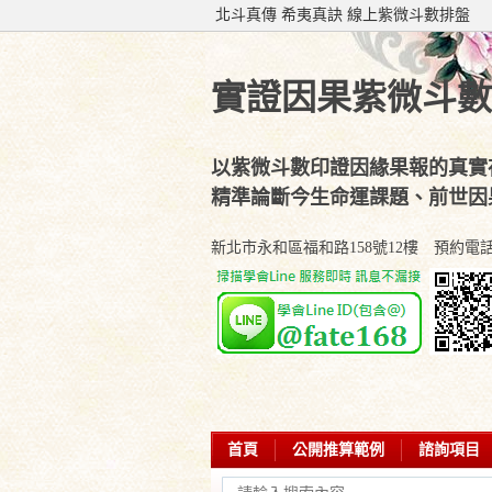
北斗真傳 希夷真訣 線上紫微斗數排盤
實證因果紫微斗數
以紫微斗數印證因緣果報的真實
精準論斷今生命運課題、前世因
新北市永和區福和路158號12樓 預約電話：(02
首頁
公開推算範例
諮詢項目
學會部落專欄