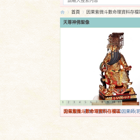
首頁
因果紫微斗數命理資料存檔
天尊神佛聖像
實
»
›
證
1
2
3
4
5
6
7
8
9
10
11
因果紫微斗數命理資料存檔區
分區版主:
晨曦〈道師〉
,
妙如因果師(玥