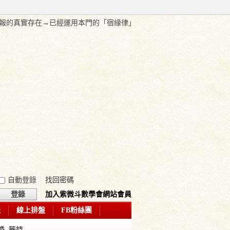
的真實存在→已經運用本門的「宿緣律」，破天荒全過程，在網路公開討
自動登錄
找回密碼
登錄
加入紫微斗數學會網站會員
表
線上排盤
FB粉絲團
婚
籤詩