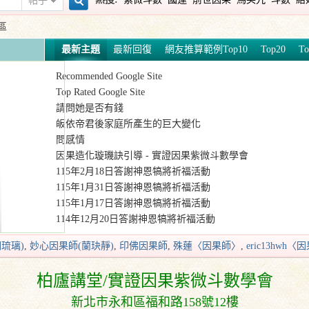
帖子
搜
區
最新主題
最新回復
網友推算範例Top10
Top20
To
Recommended Google Site
索
Top Rated Google Site
請問她是否有錢
皈依帝君後家庭所產生的巨大變化
問感情
因果造化璇璣訣引導 - 實證因果紫微斗數學會
115年2月18日答謝神恩犒將祈福活動
115年1月31日答謝神恩犒將祈福活動
115年1月17日答謝神恩犒將祈福活動
114年12月20日答謝神恩犒將祈福活動
琉璃)
,
妙心因果師(蘭玦靜)
,
印佛因果師
,
殊蓮〈因果師〉
,
eric13hwh
柏廬講堂/實證因果紫微斗數學會
新北市永和區福和路
158
號
12樓