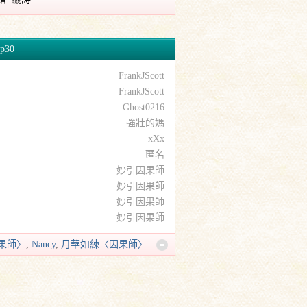
p30
FrankJScott
FrankJScott
Ghost0216
強壯的媽
xXx
匿名
妙引因果師
妙引因果師
妙引因果師
妙引因果師
〈因果師〉
,
Nancy
,
月華如練〈因果師〉